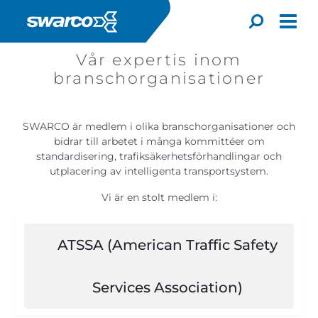
Hoppa till huvudinnehåll
Toggle
Vår expertis inom
branschorganisationer
SWARCO är medlem i olika branschorganisationer och
bidrar till arbetet i många kommittéer om
standardisering, trafiksäkerhetsförhandlingar och
utplacering av intelligenta transportsystem.
Vi är en stolt medlem i:
ATSSA (American Traffic Safety
Choose your country:
Choose 
Africa
Albania
Services Association)
English
Iceland
Jamaica
Deutsc