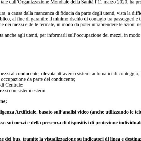
le dall’Organizzazione Mondiale della Sanità l’11 marzo 2020, ha prov
ra, a causa dalla mancanza di fiducia da parte degli utenti, vista la diffi
ubblico, al fine di garantire il minimo rischio di contagio tra passegg
 dei mezzi e delle fermate, in modo da poter intraprendere le azioni nece
olta anche agli utenti, per informarli sull’occupazione dei mezzi, in mod
ezzi al conducente, rilevata attraverso sistemi automatici di conteggio;
di occupazione da parte del conducente;
 di Centrale;
ezzi con sistemi esterni.
one;
igenza Artificiale, basato sull‘analisi video (anche utilizzando le 
sui mezzi e della presenza di dispositivi di protezione individuale, 
dei bus, tramite la visualizzazione su indicatori di linea e destinaz