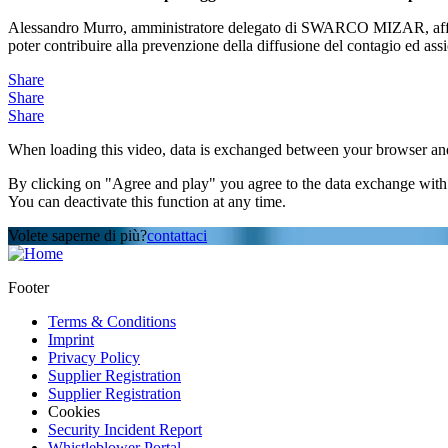
Alessandro Murro, amministratore delegato di SWARCO MIZAR, afferma: 
poter contribuire alla prevenzione della diffusione del contagio ed assic
Share
Share
Share
When loading this video, data is exchanged between your browser and 
By clicking on "Agree and play" you agree to the data exchange with t
You can deactivate this function at any time.
Volete saperne di più?
contattaci
Footer
Terms & Conditions
Imprint
Privacy Policy
Supplier Registration
Supplier Registration
Cookies
Security Incident Report
Whistleblower Portal