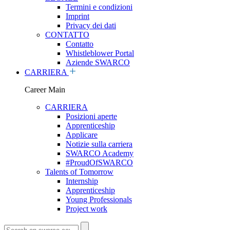
Termini e condizioni
Imprint
Privacy dei dati
CONTATTO
Contatto
Whistleblower Portal
Aziende SWARCO
CARRIERA
Career Main
CARRIERA
Posizioni aperte
Apprenticeship
Applicare
Notizie sulla carriera
SWARCO Academy
#ProudOfSWARCO
Talents of Tomorrow
Internship
Apprenticeship
Young Professionals
Project work